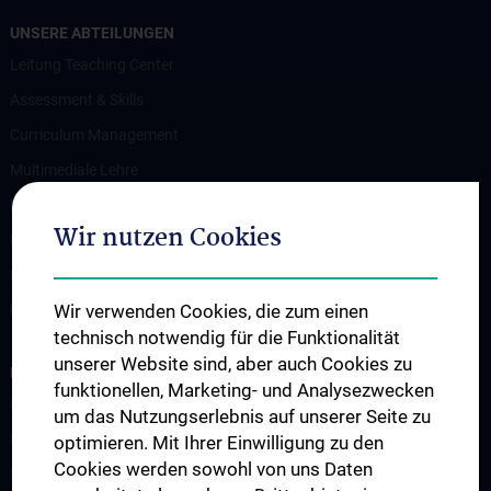
UNSERE ABTEILUNGEN
Leitung Teaching Center
Assessment & Skills
Curriculum Management
Multimediale Lehre
Medizindidaktik
Wir nutzen Cookies
Research Unit für Curriculumentwicklung
Ressourcen-Management
Wir verwenden Cookies, die zum einen
Unit für Postgraduelle Aus- und Weiterbildung
technisch notwendig für die Funktionalität
unserer Website sind, aber auch Cookies zu
LEHRE UND PROJEKTE
funktionellen, Marketing- und Analysezwecken
Mentoring-Programme
um das Nutzungserlebnis auf unserer Seite zu
Infos für Lehrende
optimieren. Mit Ihrer Einwilligung zu den
Cookies werden sowohl von uns Daten
Integriertes Klinisch-Praktisches Propädeutikum (IKPP/OSCE)