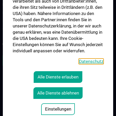
verarbeitet als auch von Drittanbieter:innen,
Medical Comics Ausstellung
die ihren Sitz teilweise in Drittländern (z.B. den
Simulationspatient:innen-Programm (SPP)
USA) haben. Nähere Informationen zu den
Tools und den Partner:innen finden Sie in
Skills Lines Humanmedizin
unserer Datenschutzerklärung, in der wir auch
Skills Lines Zahnmedizin
genau erklären, was eine Datenübermittlung in
die USA bedeuten kann. Ihre Cookie-
COMPUTER LERN STUDIO - CLS
Einstellungen können Sie auf Wunsch jederzeit
individuell anpassen oder widerrufen.
ZU DEN OFFENEN STELLEN
Datenschutz
Alle Dienste erlauben
RECHTLICHES
KONTAKT
Alle Dienste ablehnen
COOKIE-EINSTELLUNGEN
IMPRESSUM
Einstellungen
© 2026 Medizinische Universität Wien