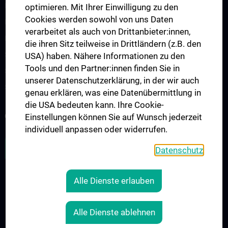
Infos für Lehrende
optimieren. Mit Ihrer Einwilligung zu den
Cookies werden sowohl von uns Daten
Integriertes Klinisch-Praktisches Propädeutikum (IKPP/OSCE)
verarbeitet als auch von Drittanbieter:innen,
Medical Comics Ausstellung
die ihren Sitz teilweise in Drittländern (z.B. den
Simulationspatient:innen-Programm (SPP)
USA) haben. Nähere Informationen zu den
Tools und den Partner:innen finden Sie in
Skills Lines Humanmedizin
unserer Datenschutzerklärung, in der wir auch
Skills Lines Zahnmedizin
genau erklären, was eine Datenübermittlung in
die USA bedeuten kann. Ihre Cookie-
COMPUTER LERN STUDIO - CLS
Einstellungen können Sie auf Wunsch jederzeit
individuell anpassen oder widerrufen.
ZU DEN OFFENEN STELLEN
Datenschutz
Alle Dienste erlauben
RECHTLICHES
KONTAKT
Alle Dienste ablehnen
COOKIE-EINSTELLUNGEN