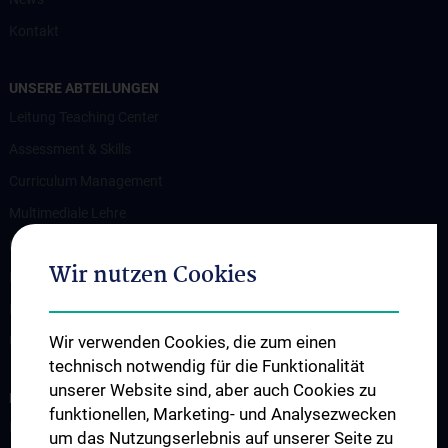
Kontakt
UNSERE ABTEILUNGEN
Leitung Teaching Center
Assessment & Skills
Curriculum Management
Multimediale Lehre
Medizindidaktik
Wir nutzen Cookies
Research Unit für Curriculumentwicklung
Ressourcen-Management
Wir verwenden Cookies, die zum einen
Unit für Postgraduelle Aus- und Weiterbildung
technisch notwendig für die Funktionalität
unserer Website sind, aber auch Cookies zu
LEHRE UND PROJEKTE
funktionellen, Marketing- und Analysezwecken
Mentoring-Programme
um das Nutzungserlebnis auf unserer Seite zu