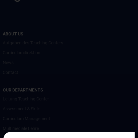
ABOUT US
Aufgaben des Teaching Centers
Curriculumdirektion
News
Contact
OUR DEPARTMENTS
Leitung Teaching Center
Assessment & Skills
Curriculum Management
Multimediale Lehre