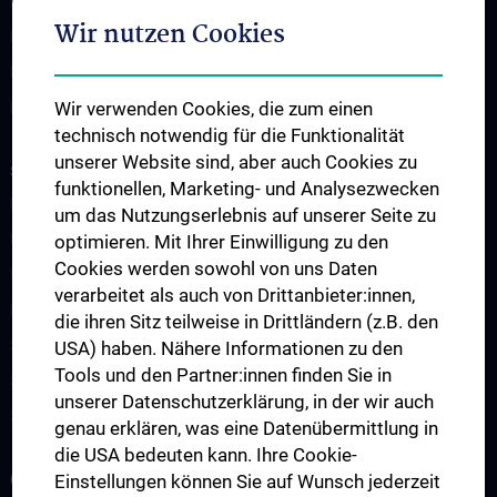
Medizindidaktik
Wir nutzen Cookies
Research Unit for Curriculum Development
Ressourcen-Management
Wir verwenden Cookies, die zum einen
Department
technisch notwendig für die Funktionalität
unserer Website sind, aber auch Cookies zu
STUDIES, TRAINING AND FURTHER EDUCATION
funktionellen, Marketing- und Analysezwecken
Mentoring-Programme
um das Nutzungserlebnis auf unserer Seite zu
Infos für Lehrende
optimieren. Mit Ihrer Einwilligung zu den
Cookies werden sowohl von uns Daten
Integriertes Klinisch-Praktisches Propädeutikum (IKPP/OSCE)
verarbeitet als auch von Drittanbieter:innen,
Medical Comics Ausstellung
die ihren Sitz teilweise in Drittländern (z.B. den
Simulationspatient:innen-Programm (SPP)
USA) haben. Nähere Informationen zu den
Tools und den Partner:innen finden Sie in
Skills Lines Humanmedizin
unserer Datenschutzerklärung, in der wir auch
Skills Lines Zahnmedizin
genau erklären, was eine Datenübermittlung in
die USA bedeuten kann. Ihre Cookie-
COMPUTER LERN STUDIO - CLS
Einstellungen können Sie auf Wunsch jederzeit