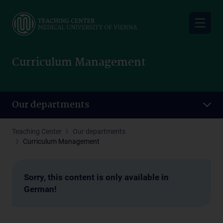
Skip
to
main
content
Curriculum Management
Our departments
Teaching Center
Our departments
Curriculum Management
Sorry, this content is only available in
German!