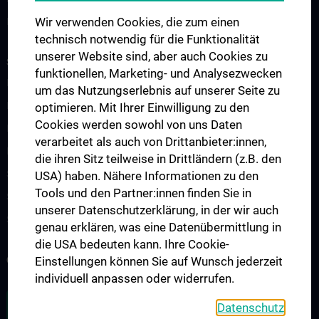
Wir verwenden Cookies, die zum einen
Department
technisch notwendig für die Funktionalität
unserer Website sind, aber auch Cookies zu
STUDIES, TRAINING AND FURTHER EDUCATION
funktionellen, Marketing- und Analysezwecken
Mentoring-Programme
um das Nutzungserlebnis auf unserer Seite zu
Infos für Lehrende
optimieren. Mit Ihrer Einwilligung zu den
Cookies werden sowohl von uns Daten
Integriertes Klinisch-Praktisches Propädeutikum (IKPP/OSCE)
verarbeitet als auch von Drittanbieter:innen,
Medical Comics Ausstellung
die ihren Sitz teilweise in Drittländern (z.B. den
Simulationspatient:innen-Programm (SPP)
USA) haben. Nähere Informationen zu den
Tools und den Partner:innen finden Sie in
Skills Lines Humanmedizin
unserer Datenschutzerklärung, in der wir auch
Skills Lines Zahnmedizin
genau erklären, was eine Datenübermittlung in
die USA bedeuten kann. Ihre Cookie-
COMPUTER LERN STUDIO - CLS
Einstellungen können Sie auf Wunsch jederzeit
individuell anpassen oder widerrufen.
ZU DEN OFFENEN STELLEN
Datenschutz