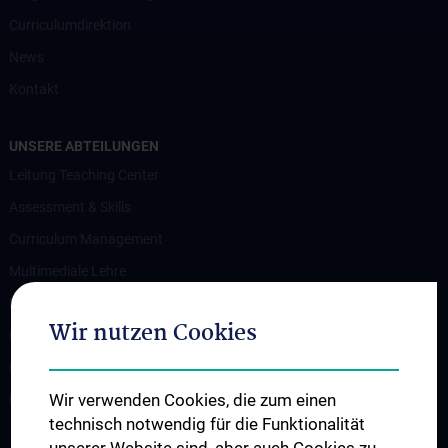
Curriculumdirektion
News
Kontakt
UNSERE ABTEILUNGEN
Leitung Teaching Center
Assessment & Skills
Curriculum Management
Multimediale Lehre
Medizindidaktik
Wir nutzen Cookies
Research Unit für Curriculumentwicklung
Ressourcen-Management
Wir verwenden Cookies, die zum einen
Unit für Postgraduelle Aus- und Weiterbildung
technisch notwendig für die Funktionalität