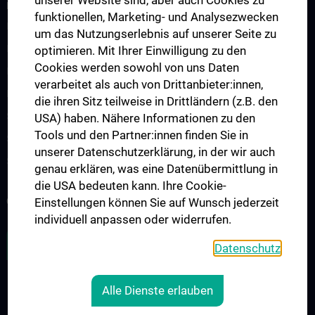
unserer Website sind, aber auch Cookies zu
LEHRE UND PROJEKTE
funktionellen, Marketing- und Analysezwecken
Mentoring-Programme
um das Nutzungserlebnis auf unserer Seite zu
Infos für Lehrende
optimieren. Mit Ihrer Einwilligung zu den
Cookies werden sowohl von uns Daten
Integriertes Klinisch-Praktisches Propädeutikum (IKPP/OSCE)
verarbeitet als auch von Drittanbieter:innen,
Medical Comics Ausstellung
die ihren Sitz teilweise in Drittländern (z.B. den
Simulationspatient:innen-Programm (SPP)
USA) haben. Nähere Informationen zu den
Tools und den Partner:innen finden Sie in
Skills Lines Humanmedizin
unserer Datenschutzerklärung, in der wir auch
Skills Lines Zahnmedizin
genau erklären, was eine Datenübermittlung in
die USA bedeuten kann. Ihre Cookie-
COMPUTER LERN STUDIO - CLS
Einstellungen können Sie auf Wunsch jederzeit
individuell anpassen oder widerrufen.
ZU DEN OFFENEN STELLEN
Datenschutz
Alle Dienste erlauben
RECHTLICHES